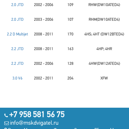
2.0 JTD
2002 - 2006
109
RHW(DW10ATED4)
2.0 JTD
2003 - 2006
107
RHM(DW10ATED4)
2.2 D Multijet
2008 - 2011
170
4HS; 4HT (DW12BTED4)
2.2 JTD
2008 - 2011
163
4HP; 4HR
2.2 JTD
2002 - 2006
128
4HW(DW12ATED4)
3.0 V6
2002 - 2011
204
XFW
+7 958 581 56 75
info@mskdvigatel.ru