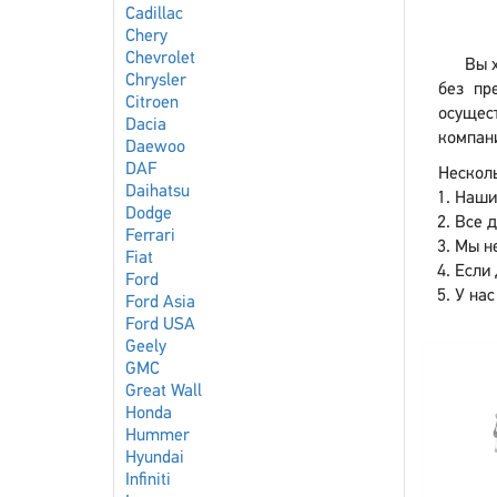
Cadillac
Chery
Chevrolet
Вы х
Chrysler
без пр
Citroen
осущес
Dacia
компани
Daewoo
DAF
Несколь
Daihatsu
Наши
Dodge
Все 
Ferrari
Мы не
Fiat
Если 
Ford
У нас
Ford Asia
Ford USA
Geely
GMC
Great Wall
Honda
Hummer
Hyundai
Infiniti