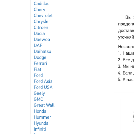
Cadillac
Chery
Chevrolet
Вы 
Chrysler
предопл
Citroen
доставк
Dacia
уточняй
Daewoo
DAF
Несколь
Daihatsu
Наши
Dodge
Все 
Ferrari
Мы не
Fiat
Если 
Ford
У нас
Ford Asia
Ford USA
Geely
GMC
Great Wall
Honda
Hummer
Hyundai
Infiniti