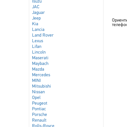
Isuzu
JAC
Jaguar
Jeep
Ориент
Kia
телефон
Lancia
Land Rover
Lexus
Lifan
Lincoln
Maserati
Maybach
Mazda
Mercedes
MINI
Mitsubishi
Nissan
Opel
Peugeot
Pontiac
Porsche
Renault
Rolls-Royce