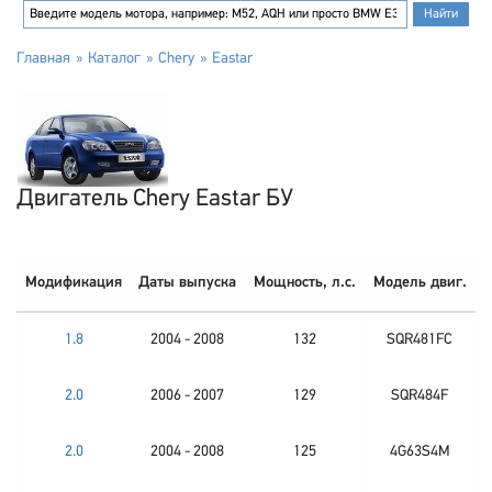
Главная
Каталог
Chery
Eastar
Двигатель Chery Eastar БУ
Модификация
Даты выпуска
Мощность, л.с.
Модель двиг.
1.8
2004 - 2008
132
SQR481FC
2.0
2006 - 2007
129
SQR484F
2.0
2004 - 2008
125
4G63S4M