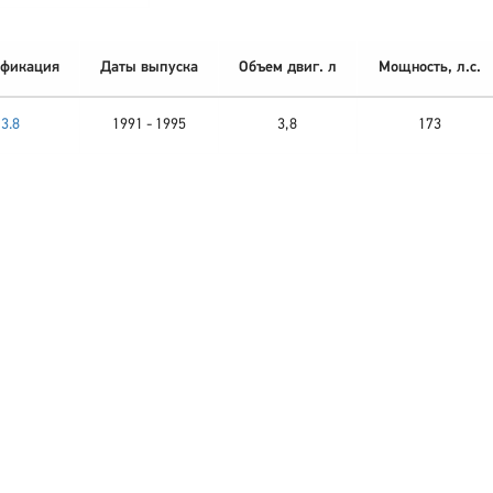
фикация
Даты выпуска
Объем двиг. л
Мощность, л.с.
3.8
1991 - 1995
3,8
173