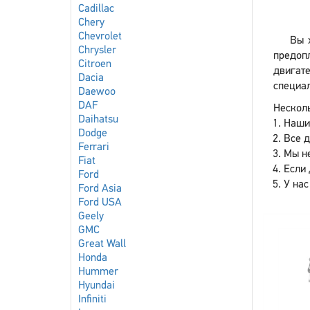
Cadillac
Chery
Chevrolet
Вы 
Chrysler
предоп
Citroen
двигате
Dacia
специал
Daewoo
DAF
Несколь
Daihatsu
Наши
Dodge
Все 
Ferrari
Мы не
Fiat
Если 
Ford
У нас
Ford Asia
Ford USA
Geely
GMC
Great Wall
Honda
Hummer
Hyundai
Infiniti