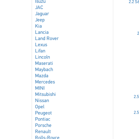
Isuzu
2.2 S
JAC
Jaguar
Jeep
Kia
Lancia
2
Land Rover
Lexus
Lifan
Lincoln
Maserati
Maybach
Mazda
Mercedes
MINI
Mitsubishi
2.5
Nissan
Opel
2.5
Peugeot
Pontiac
Porsche
Renault
Rolls-Royce