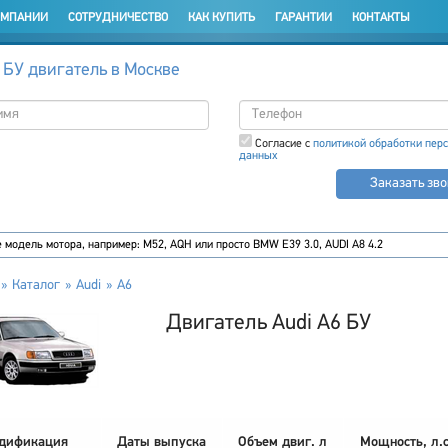
ОМПАНИИ
СОТРУДНИЧЕСТВО
КАК КУПИТЬ
ГАРАНТИИ
КОНТАКТЫ
 БУ двигатель в Москве
Согласие с
политикой обработки пер
данных
Заказать зв
Каталог
Audi
A6
Двигатель Audi A6 БУ
дификация
Даты выпуска
Объем двиг. л
Мощность, л.с