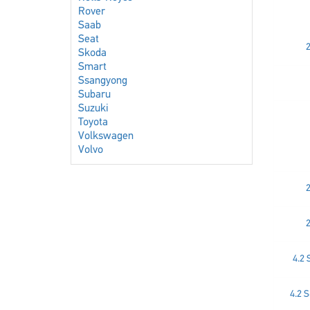
Rover
Saab
Seat
2
Skoda
Smart
Ssangyong
Subaru
Suzuki
Toyota
Volkswagen
Volvo
2
2
4.2 
4.2 S