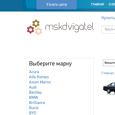
Узнать цену
ГЛАВНАЯ
О К
Купить
Выберите марку
Acura
Главная
Alfa Romeo
Aston Martin
Audi
Bentley
BMW
Brilliance
Buick
BYD