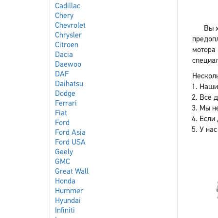
Cadillac
Chery
Chevrolet
Вы х
Chrysler
предоп
Citroen
мотора 
Dacia
специал
Daewoo
DAF
Несколь
Daihatsu
Наши
Dodge
Все 
Ferrari
Мы не
Fiat
Если 
Ford
У нас
Ford Asia
Ford USA
Geely
GMC
Great Wall
Honda
Hummer
Hyundai
Infiniti