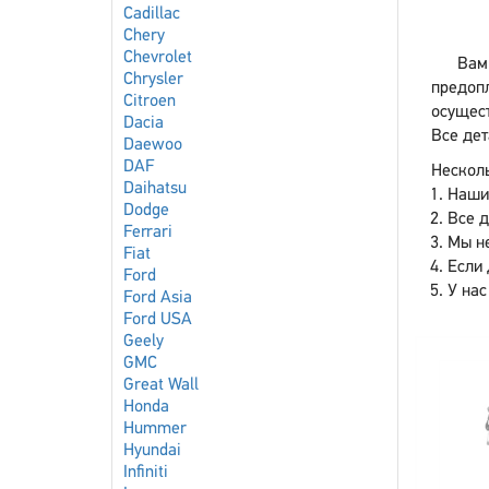
Cadillac
Chery
Chevrolet
Вам
Chrysler
предоп
Citroen
осущест
Dacia
Все дет
Daewoo
DAF
Несколь
Daihatsu
Наши
Dodge
Все 
Ferrari
Мы не
Fiat
Если 
Ford
У нас
Ford Asia
Ford USA
Geely
GMC
Great Wall
Honda
Hummer
Hyundai
Infiniti